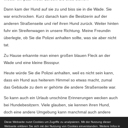
Dann kam der Hund auf sie zu und biss sie in die Wade. Sie
war erschrocken. Kurz danach kam die Besitzerin auf der
anderen Straßenseite und rief ihren Hund zurück. Weiter hinten
fuhr ein Streifenwagen in unsere Richtung. Meine Freundin
überlegte, ob Sie die Polizei anhalten sollte, was sie aber nicht
tat.
Zu Hause erkannte man einen großen blauen Fleck an der
Wade und eine kleine Bissspur.
Heute würde Sie die Polizei anhalten, weil es nicht sein kann,
dass ein Hund aus heiterem Himmel so etwas macht, zumal
das Gebäude zu dem er gehörte die andere Straßenseite war.
So kann auch ein Urlaub unschöne Erinnerungen wecken auch
bei Hundebesitzern. Viele glauben, sie kennen ihren Hund,
doch eine andere Umgebung kann manchmal auch andere
Gewohnheiten beim Tier auslösen. Um sich Ärger zu ersparen
Diese Webseite nutzt Cookies um Zugriffe zu analysieren. Mit der Nutzung dieser
sollten Sie ihren hund lieber anleinen.
Webseite erklären Sie sich mit der Nutzung von Cookies einverstanden. Weitere Infos in